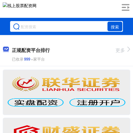
搜索
正规配资平台排行
更多
已收录
999
+家平台