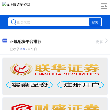
搜索
正规配资平台排行
更多
已收录
999
+家平台