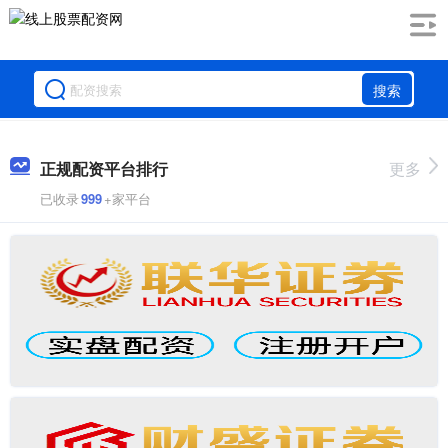
搜索
正规配资平台排行
更多
已收录
999
+家平台