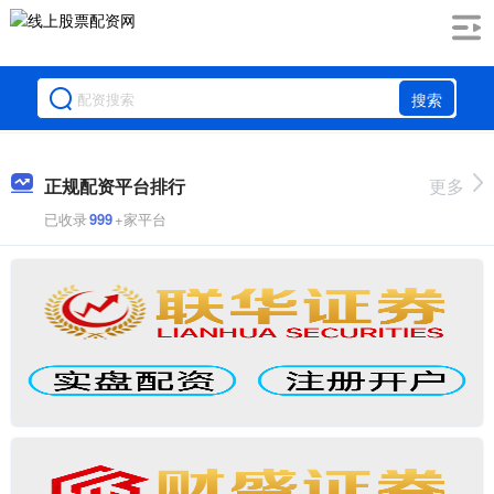
搜索
正规配资平台排行
更多
已收录
999
+家平台