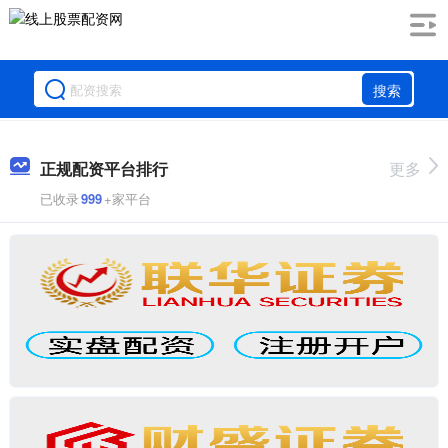
搜索
正规配资平台排行
更多
已收录
999
+家平台